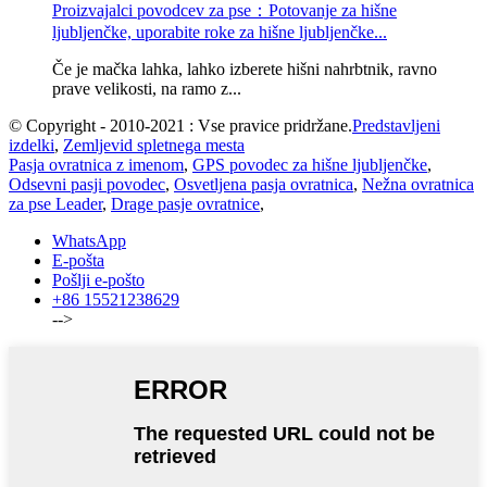
Proizvajalci povodcev za pse：Potovanje za hišne
ljubljenčke, uporabite roke za hišne ljubljenčke...
Če je mačka lahka, lahko izberete hišni nahrbtnik, ravno
prave velikosti, na ramo z...
© Copyright - 2010-2021 : Vse pravice pridržane.
Predstavljeni
izdelki
,
Zemljevid spletnega mesta
Pasja ovratnica z imenom
,
GPS povodec za hišne ljubljenčke
,
Odsevni pasji povodec
,
Osvetljena pasja ovratnica
,
Nežna ovratnica
za pse Leader
,
Drage pasje ovratnice
,
WhatsApp
E-pošta
Pošlji e-pošto
+86 15521238629
-->