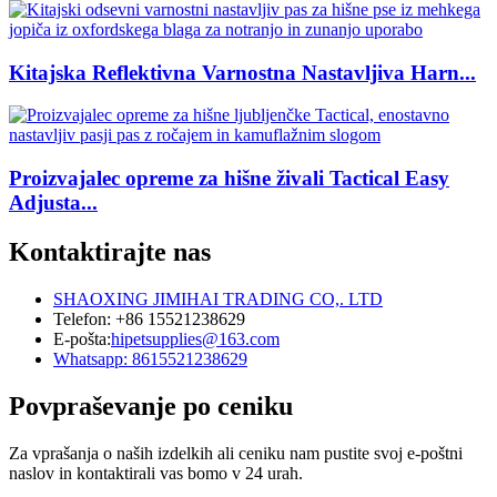
Kitajska Reflektivna Varnostna Nastavljiva Harn...
Proizvajalec opreme za hišne živali Tactical Easy
Adjusta...
Kontaktirajte nas
SHAOXING JIMIHAI TRADING CO,. LTD
Telefon: +86 15521238629
E-pošta:
hipetsupplies@163.com
Whatsapp: 8615521238629
Povpraševanje po ceniku
Za vprašanja o naših izdelkih ali ceniku nam pustite svoj e-poštni
naslov in kontaktirali vas bomo v 24 urah.