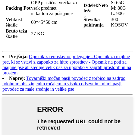
OPP plastična vrečka za
S: 65G
Izdelek
Neto
Pack
ing
Pot
vsak predmet
M: 80G
teža
in karton za pošiljanje
L: 90G
Velikost
Številka
300
60*45*50 cm
škatle
pakiranja
KOSOV
Bruto teža
27 KG
škatle
Prejšnja:
Oprsnik za enostavno prileganje - Oprsnik za majhne
pse, ki se vstavi z zaponko za hitro sprostitev - Oprsnik na poti za
majhne pse ali srednje velik pas za uporabo v zaprtih prostorih in na
prostem
Naprej:
Tovarniški močan pasji povodec z torbico na zadrgo,
udobnim oblazinjenim ročajem in visoko odsevnimi nitmi pasji
povodec za male srednje in velike pse