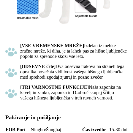
[VSE VREMENSKE MREŽE]
Izdelan iz mehke
zračne mreže, ki diha, je ta lahek pas za hišne ljubljenčke
popoln za sprehode skozi vse leto.
[ODSEVNE črte]
Dva odsevna trakova na straneh tega
oprsnika povečata vidljivost vašega hišnega ljubljenčka
med sprehodi zgodaj zjutraj in pozno zvečer.
[TRI VARNOSTNE FUNKCIJE]
Naša zaponka na
kavelj in zanko, zaponka in D-obroč skupaj ščitijo
vašega hišnega ljubljenčka v treh ravneh varnosti.
Pakiranje in pošiljanje
FOB Por
t
Ningbo/Šanghaj
Čas izvedbe
15-30 dni