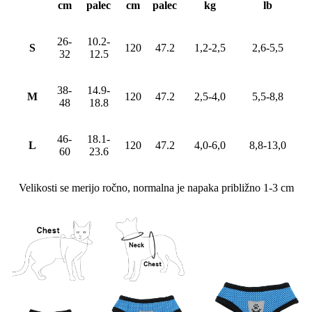
cm
palec
cm
palec
kg
lb
26-
10.2-
S
120
47.2
1,2-2,5
2,6-5,5
32
12.5
38-
14.9-
M
120
47.2
2,5-4,0
5,5-8,8
48
18.8
46-
18.1-
L
120
47.2
4,0-6,0
8,8-13,0
60
23.6
Velikosti se merijo ročno, normalna je napaka približno 1-3 cm