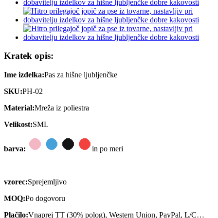
Kratek opis:
Ime izdelka:
Pas za hišne ljubljenčke
SKU:
PH-02
Material:
Mreža iz poliestra
Velikost:
SML
barva:
in po meri
vzorec:
Sprejemljivo
MOQ:
Po dogovoru
Plačilo:
Vnaprej TT (30% polog), Western Union, PayPal, L/C…