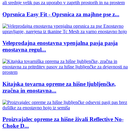
Oprsnica Easy Fit - Oprsnica za majhne pse z...
Veleprodajna enostavna vpenjalna pasja pasja
enostavna regul...
Kitajska tovarna opreme za hišne ljubljenčke,
zračna in enostavna...
Proizvajalec opreme za hišne živali Reflective No-
Choke D...