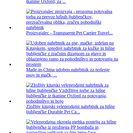
tkanine Oxford, za ...
Proizvajalec - Transparent Pet Carrier Travel...
Made-in-China udoben nahrbtnik za nošenje
psov in mačk, ...
Zložljiv kitajski veleprodajni nahrbtnik za hišne
ljubljenčke Durable Pet Ca...