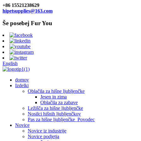
+86 15521238629
hipetsupplies@163.com
Še posebej Fur You
English
domov
Izdelki
Oblačila za hišne ljubljenčke
Jesen in zima
Oblačila za zabave
Ležišča za hišne ljubljenčke
Nosilci hišnih ljubljenčkov
Pas za hišne ljubljenčke_Povodec
Novice
Novice iz industrije
Novice podjetja