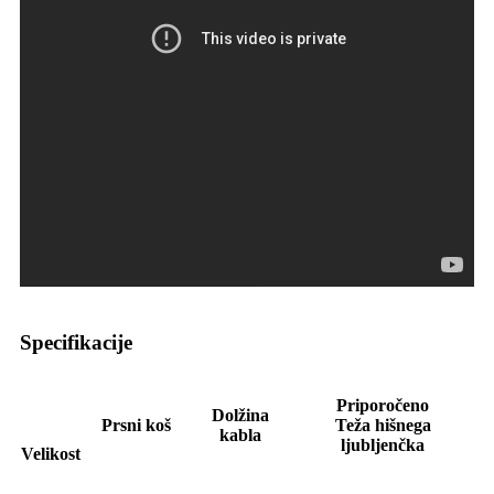
Specifikacije
Priporočeno
Dolžina
Prsni koš
Teža hišnega
kabla
ljubljenčka
Velikost