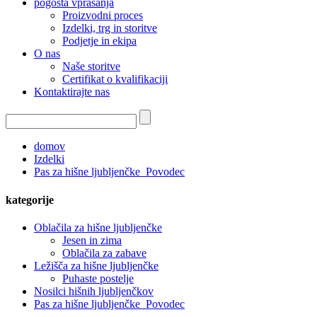
pogosta vprašanja
Proizvodni proces
Izdelki, trg in storitve
Podjetje in ekipa
O nas
Naše storitve
Certifikat o kvalifikaciji
Kontaktirajte nas
domov
Izdelki
Pas za hišne ljubljenčke_Povodec
kategorije
Oblačila za hišne ljubljenčke
Jesen in zima
Oblačila za zabave
Ležišča za hišne ljubljenčke
Puhaste postelje
Nosilci hišnih ljubljenčkov
Pas za hišne ljubljenčke_Povodec