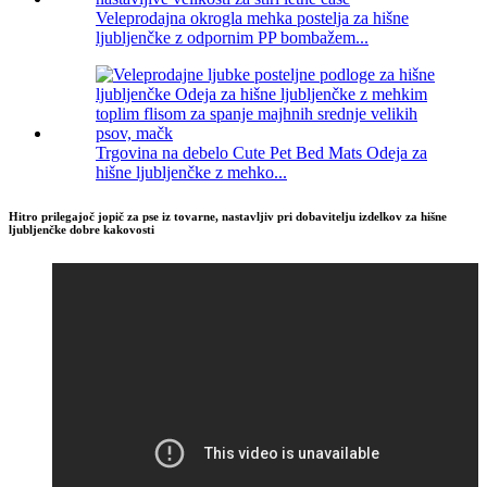
Veleprodajna okrogla mehka postelja za hišne
ljubljenčke z odpornim PP bombažem...
Trgovina na debelo Cute Pet Bed Mats Odeja za
hišne ljubljenčke z mehko...
Hitro prilegajoč jopič za pse iz tovarne, nastavljiv pri dobavitelju izdelkov za hišne
ljubljenčke dobre kakovosti